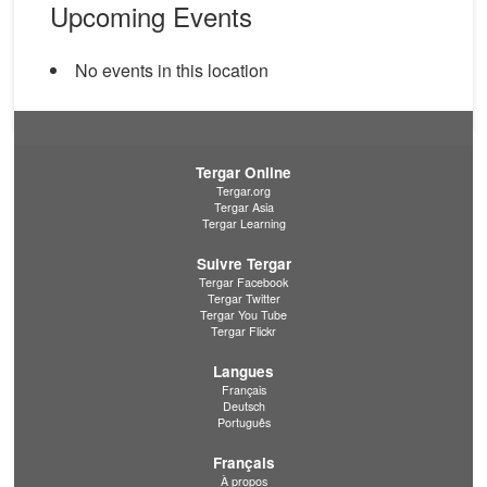
Upcoming Events
No events in this location
Tergar Online
Tergar.org
Tergar Asia
Tergar Learning
Suivre Tergar
Tergar Facebook
Tergar Twitter
Tergar You Tube
Tergar Flickr
Langues
Français
Deutsch
Português
Français
À propos