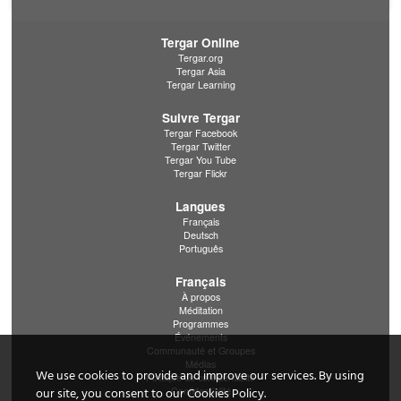
Tergar Online
Tergar.org
Tergar Asia
Tergar Learning
Suivre Tergar
Tergar Facebook
Tergar Twitter
Tergar You Tube
Tergar Flickr
Langues
Français
Deutsch
Português
Français
À propos
Méditation
Programmes
Événements
Communauté et Groupes
Médias
We use cookies to provide and improve our services. By using
Politique de confidentialité
Confidentialité
our site, you consent to our Cookies Policy.