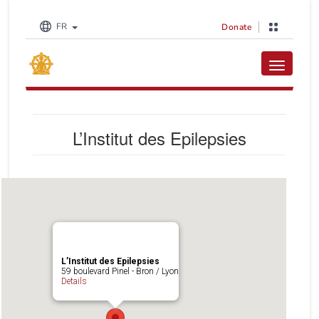
FR
Donate
Toggle na
L’Institut des Epilepsies
L’Institut des Epilepsies
59 boulevard Pinel - Bron / Lyon
Details