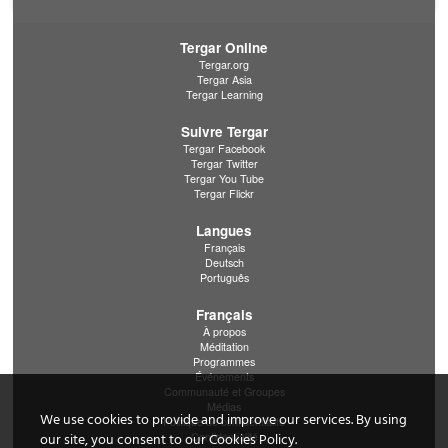
Tergar Online
Tergar.org
Tergar Asia
Tergar Learning
Suivre Tergar
Tergar Facebook
Tergar Twitter
Tergar You Tube
Tergar Flickr
Langues
Français
Deutsch
Português
Français
À propos
Méditation
Programmes
Événements
Communauté et Groupes
Médias
We use cookies to provide and improve our services. By using
Politique de confidentialité
Confidentialité
our site, you consent to our Cookies Policy.